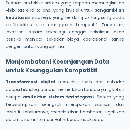
Sebuah arsitektur sistem yang terpadu memungkinkan
visibilitas end-to-end, yang krusial untuk
pengambilan
keputusan
strategis yang berdampak langsung pada
profitabilitas dan keunggulan kompetitif. Tanpa ini,
investasi dalam teknologi canggih sekalipun akan
berisiko menjadi sekadar biaya operasional tanpa
pengembalian yang optimal.
Menjembatani Kesenjangan Data
untuk Keunggulan Kompetitif
Transformasi digital
menuntut lebih dari sekadar
adopsi teknologi baru; ia memerlukan fondasi yang kokoh
berupa
arsitektur sistem terintegrasi
. Sistem yang
terpisah-pisah, seringkali merupakan warisan dari
inisiatif sebelumnya, menciptakan hambatan signifikan
dalam aliran informasi. Hal ini berdampak pada: