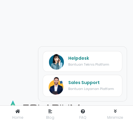
Helpdesk
Bantuan Teknis Platform
Sales Support
Bantuan Layanan Platform
Home
Blog
FAQ
Minimize
FOLARIUM
adalah pusat inovasi teknologi digital yang
menyediakan solusi menyeluruh dan terintegrasi untuk