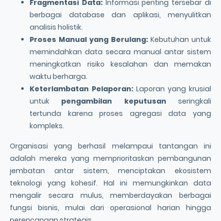
Fragmentasi Data:
Informasi penting tersebar di
berbagai database dan aplikasi, menyulitkan
analisis holistik.
Proses Manual yang Berulang:
Kebutuhan untuk
memindahkan data secara manual antar sistem
meningkatkan risiko kesalahan dan memakan
waktu berharga.
Keterlambatan Pelaporan:
Laporan yang krusial
untuk
pengambilan keputusan
seringkali
tertunda karena proses agregasi data yang
kompleks.
Organisasi yang berhasil melampaui tantangan ini
adalah mereka yang memprioritaskan pembangunan
jembatan antar sistem, menciptakan ekosistem
teknologi yang kohesif. Hal ini memungkinkan data
mengalir secara mulus, memberdayakan berbagai
fungsi bisnis, mulai dari operasional harian hingga
perencanaan strategis.