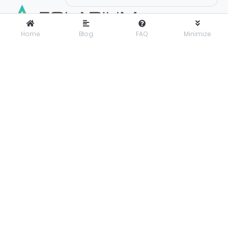
Home
Blog
FAQ
Minimize
FOLARIUM
adalah pusat inovasi teknologi digital yang
menyediakan solusi menyeluruh dan terintegrasi untuk
mendorong bisnis maju dengan percaya diri di era digital.
Folarium Office
Jl. KH Abdullah Syafei No.23 A, Kebon Baru, Tebet, Jakarta
Selatan, Indonesia, 12830
presales@folarium.co.id
About Us
Privacy
Terms
Let's get social. Connect with us on these social platforms:
© 2025
PT. Folarium Innotek Indonesia
.
All Rights Reserved.