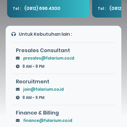
(0812) 696 4300
(0812) 
Tel :
Tel :
Untuk Kebutuhan lain :
Presales Consultant
presales@folarium.co.id
8 AM - 8 PM
Recruitment
join@folarium.co.id
8 AM - 5 PM
Finance & Billing
finance@folarium.co.id