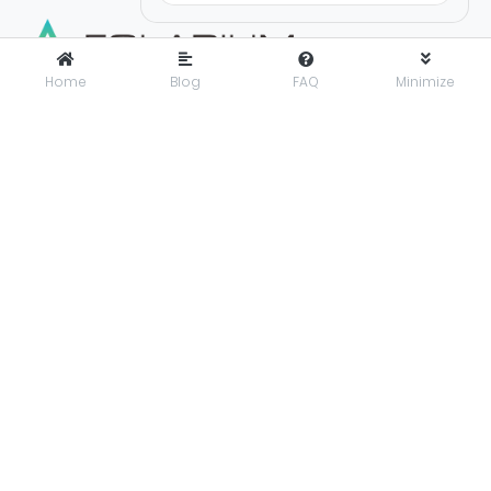
Home
Blog
FAQ
Minimize
FOLARIUM
adalah pusat inovasi teknologi digital yang
menyediakan solusi menyeluruh dan terintegrasi untuk
mendorong bisnis maju dengan percaya diri di era digital.
Folarium Office
Jl. KH Abdullah Syafei No.23 A, Kebon Baru, Tebet, Jakarta
Selatan, Indonesia, 12830
presales@folarium.co.id
About Us
Privacy
Terms
Let's get social. Connect with us on these social platforms:
© 2025
PT. Folarium Innotek Indonesia
.
All Rights Reserved.