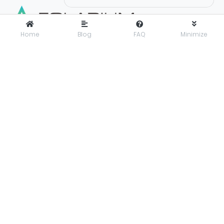
Home
Blog
FAQ
Minimize
FOLARIUM
adalah pusat inovasi teknologi digital yang
menyediakan solusi menyeluruh dan terintegrasi untuk
mendorong bisnis maju dengan percaya diri di era digital.
Folarium Office
Jl. KH Abdullah Syafei No.23 A, Kebon Baru, Tebet, Jakarta
Selatan, Indonesia, 12830
presales@folarium.co.id
About Us
Privacy
Terms
Let's get social. Connect with us on these social platforms:
© 2025
PT. Folarium Innotek Indonesia
.
All Rights Reserved.