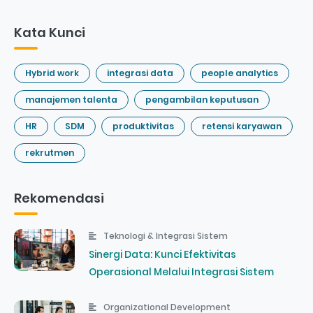
Kata Kunci
Hybrid work
integrasi data
people analytics
manajemen talenta
pengambilan keputusan
HR
SDM
produktivitas
retensi karyawan
rekrutmen
Rekomendasi
Teknologi & Integrasi Sistem
Sinergi Data: Kunci Efektivitas
Operasional Melalui Integrasi Sistem
Organizational Development