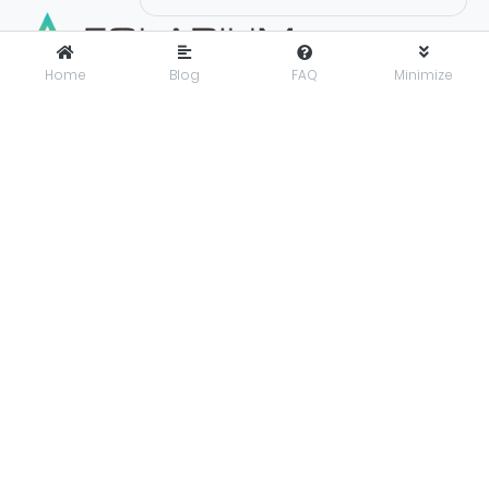
Home
Blog
FAQ
Minimize
FOLARIUM
adalah pusat inovasi teknologi digital yang
menyediakan solusi menyeluruh dan terintegrasi untuk
mendorong bisnis maju dengan percaya diri di era digital.
Folarium Office
Jl. KH Abdullah Syafei No.23 A, Kebon Baru, Tebet, Jakarta
Selatan, Indonesia, 12830
presales@folarium.co.id
About Us
Privacy
Terms
Let's get social. Connect with us on these social platforms:
© 2025
PT. Folarium Innotek Indonesia
.
All Rights Reserved.