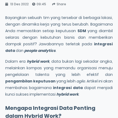
13 Des 2022
09:45
Share
Bayangkan sebuah tim yang tersebar di berbagai lokasi,
dengan dinamika kerja yang terus berubah. Bagaimana
Anda memastikan setiap keputusan
SDM
yang diambil
selaras dengan kebutuhan bisnis dan memberikan
dampak positif? Jawabannya terletak pada
integrasi
data
dan
people analytics
.
Dalam era
hybrid work
, data bukan lagi sekadar angka,
melainkan kompas yang memandu organisasi menuju
pengelolaan talenta yang lebih efektif dan
pengambilan keputusan
yang lebih
agile
. Artikel ini akan
membahas bagaimana
integrasi data
dapat menjadi
kunci sukses implementasi
hybrid work
.
Mengapa
Integrasi Data
Penting
dalam
Hybrid Work
?