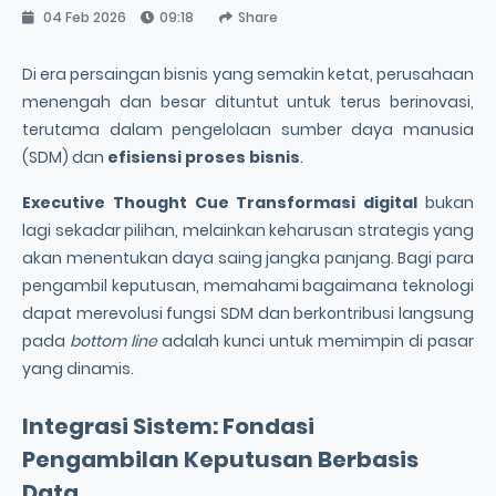
04 Feb 2026
09:18
Share
Di era persaingan bisnis yang semakin ketat, perusahaan
menengah dan besar dituntut untuk terus berinovasi,
terutama dalam pengelolaan sumber daya manusia
(SDM) dan
efisiensi proses bisnis
.
Executive Thought Cue
Transformasi digital
bukan
lagi sekadar pilihan, melainkan keharusan strategis yang
akan menentukan daya saing jangka panjang. Bagi para
pengambil keputusan, memahami bagaimana teknologi
dapat merevolusi fungsi SDM dan berkontribusi langsung
pada
bottom line
adalah kunci untuk memimpin di pasar
yang dinamis.
Integrasi Sistem: Fondasi
Pengambilan Keputusan Berbasis
Data