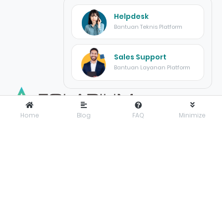
Helpdesk
Bantuan Teknis Platform
Sales Support
Bantuan Layanan Platform
Home
Blog
FAQ
Minimize
FOLARIUM
adalah pusat inovasi teknologi digital yang
menyediakan solusi menyeluruh dan terintegrasi untuk
mendorong bisnis maju dengan percaya diri di era digital.
Folarium Office
Jl. KH Abdullah Syafei No.23 A, Kebon Baru, Tebet, Jakarta
Selatan, Indonesia, 12830
presales@folarium.co.id