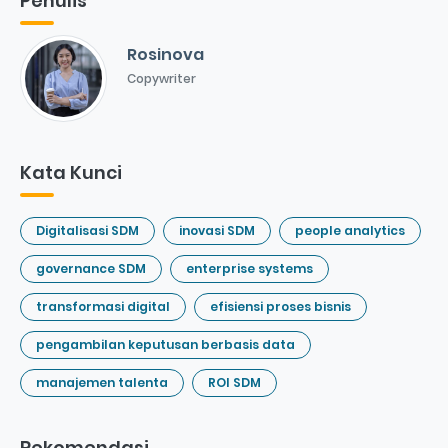
Penulis
Rosinova
Copywriter
Kata Kunci
Digitalisasi SDM
inovasi SDM
people analytics
governance SDM
enterprise systems
transformasi digital
efisiensi proses bisnis
pengambilan keputusan berbasis data
manajemen talenta
ROI SDM
Rekomendasi