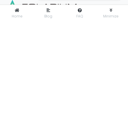
Home
Blog
FAQ
Minimize
FOLARIUM
adalah pusat inovasi teknologi digital yang
menyediakan solusi menyeluruh dan terintegrasi untuk
mendorong bisnis maju dengan percaya diri di era digital.
Folarium Office
Jl. KH Abdullah Syafei No.23 A, Kebon Baru, Tebet, Jakarta
Selatan, Indonesia, 12830
presales@folarium.co.id
About Us
Privacy
Terms
Let's get social. Connect with us on these social platforms:
© 2025
PT. Folarium Innotek Indonesia
.
All Rights Reserved.