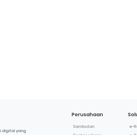
Perusahaan
Sol
Sambutan
e-R
 digital yang
Tentang Kami
e-P