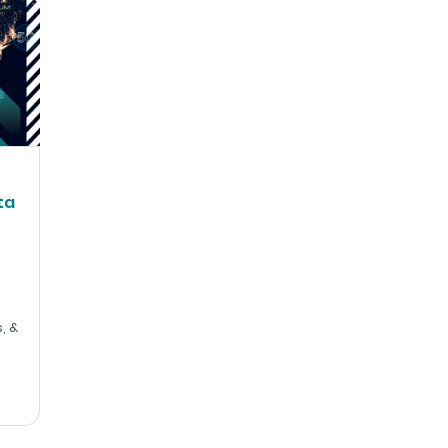
ta
, &