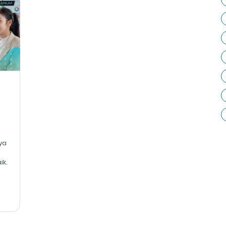
ya
ik.