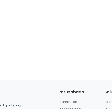
Perusahaan
Sol
Sambutan
e-R
 digital yang
Tentang Kami
e-P
tegrasi untuk