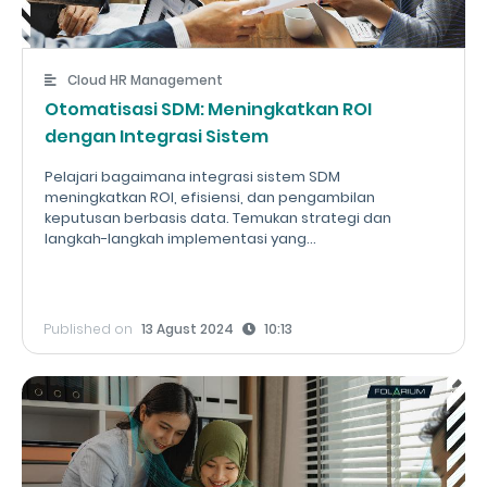
Cloud HR Management
Otomatisasi SDM: Meningkatkan ROI
dengan Integrasi Sistem
Pelajari bagaimana integrasi sistem SDM
meningkatkan ROI, efisiensi, dan pengambilan
keputusan berbasis data. Temukan strategi dan
langkah-langkah implementasi yang...
Published on
13 Agust 2024
10:13