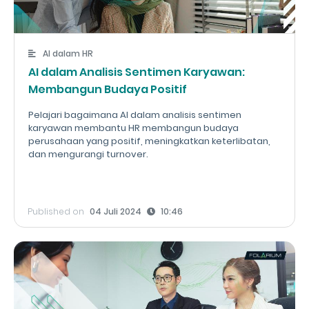
AI dalam HR
AI dalam Analisis Sentimen Karyawan:
Membangun Budaya Positif
Pelajari bagaimana AI dalam analisis sentimen
karyawan membantu HR membangun budaya
perusahaan yang positif, meningkatkan keterlibatan,
dan mengurangi turnover.
Published on
04 Juli 2024
10:46