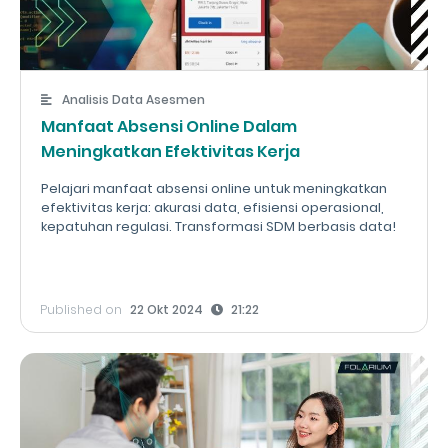
Analisis Data Asesmen
Manfaat Absensi Online Dalam
Meningkatkan Efektivitas Kerja
Pelajari manfaat absensi online untuk meningkatkan
efektivitas kerja: akurasi data, efisiensi operasional,
kepatuhan regulasi. Transformasi SDM berbasis data!
Published on
22 Okt 2024
21:22