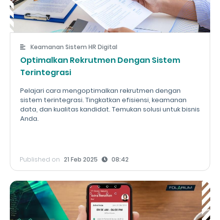
Keamanan Sistem HR Digital
Optimalkan Rekrutmen Dengan Sistem
Terintegrasi
Pelajari cara mengoptimalkan rekrutmen dengan
sistem terintegrasi. Tingkatkan efisiensi, keamanan
data, dan kualitas kandidat. Temukan solusi untuk bisnis
Anda.
Published on
21 Feb 2025
08:42