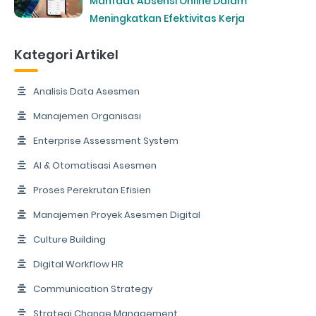
Manfaat Absensi Online Dalam
Meningkatkan Efektivitas Kerja
Kategori Artikel
Analisis Data Asesmen
Manajemen Organisasi
Enterprise Assessment System
AI & Otomatisasi Asesmen
Proses Perekrutan Efisien
Manajemen Proyek Asesmen Digital
Culture Building
Digital Workflow HR
Communication Strategy
Strategi Change Management