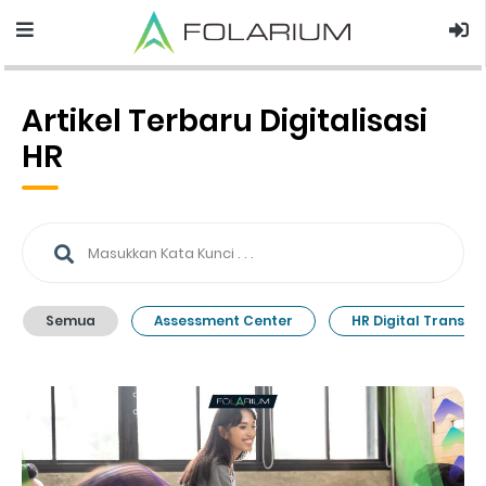
Artikel Terbaru Digitalisasi
HR
Semua
Assessment Center
HR Digital Transfo