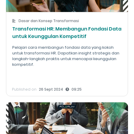
Dasar dan Konsep Transformasi
Transformasi HR: Membangun Fondasi Data
untuk Keunggulan Kompetitif
Pelajari cara membangun fondasi data yang kokoh
untuk transformasi HR. Dapatkan insight strategis dan
langkah-langkah praktis untuk mencapai keunggulan
kompetitif.
Published on
26 Sept 2024
09:25