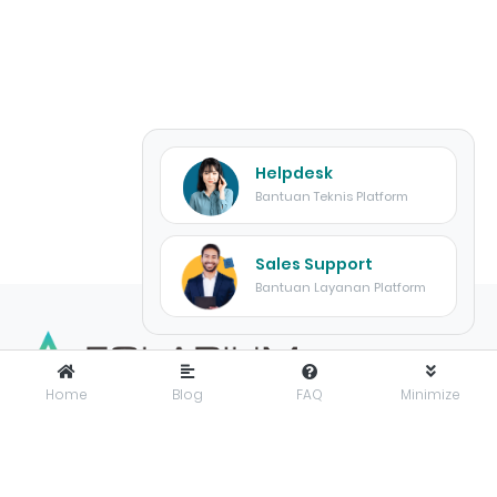
Helpdesk
Bantuan Teknis Platform
Sales Support
Bantuan Layanan Platform
Home
Blog
FAQ
Minimize
FOLARIUM
adalah pusat inovasi teknologi digital yang
menyediakan solusi menyeluruh dan terintegrasi untuk
mendorong bisnis maju dengan percaya diri di era digital.