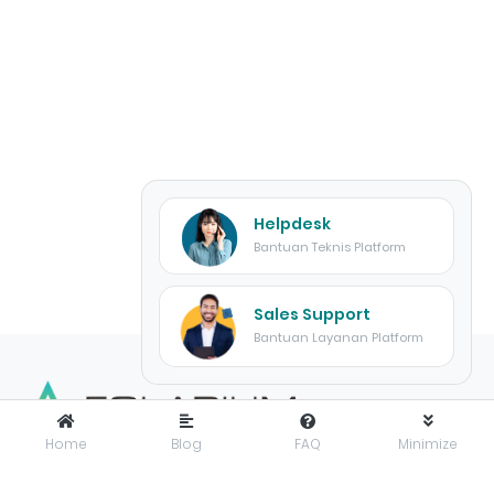
Helpdesk
Bantuan Teknis Platform
Sales Support
Bantuan Layanan Platform
Home
Blog
FAQ
Minimize
FOLARIUM
adalah pusat inovasi teknologi digital yang
menyediakan solusi menyeluruh dan terintegrasi untuk