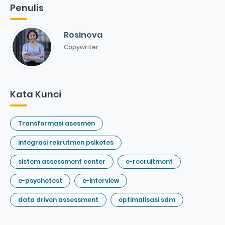
Penulis
Rosinova
Copywriter
Kata Kunci
Transformasi asesmen
integrasi rekrutmen psikotes
sistem assessment center
e-recruitment
e-psychotest
e-interview
data driven assessment
optimalisasi sdm