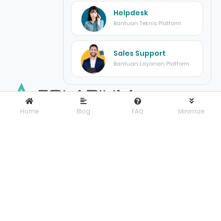
Helpdesk
Bantuan Teknis Platform
Sales Support
Bantuan Layanan Platform
Home
Blog
FAQ
Minimize
FOLARIUM
adalah pusat inovasi teknologi digital yang
menyediakan solusi menyeluruh dan terintegrasi untuk
mendorong bisnis maju dengan percaya diri di era digital.
Folarium Office
Jl. KH Abdullah Syafei No.23 A, Kebon Baru, Tebet, Jakarta
Selatan, Indonesia, 12830
presales@folarium.co.id
About Us
Privacy
Terms