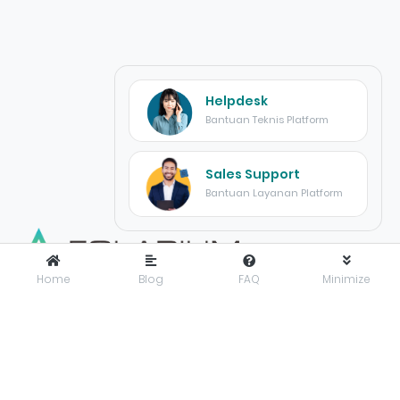
Helpdesk
Bantuan Teknis Platform
Sales Support
Bantuan Layanan Platform
Home
Blog
FAQ
Minimize
FOLARIUM
adalah pusat inovasi teknologi digital yang
menyediakan solusi menyeluruh dan terintegrasi untuk
mendorong bisnis maju dengan percaya diri di era digital.
Folarium Office
Jl. KH Abdullah Syafei No.23 A, Kebon Baru, Tebet, Jakarta