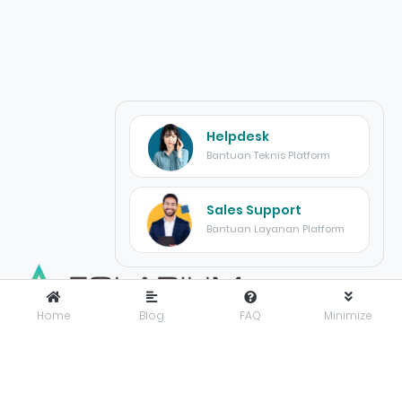
Helpdesk
Bantuan Teknis Platform
Sales Support
Bantuan Layanan Platform
Home
Blog
FAQ
Minimize
FOLARIUM
adalah pusat inovasi teknologi digital yang
menyediakan solusi menyeluruh dan terintegrasi untuk
mendorong bisnis maju dengan percaya diri di era digital.