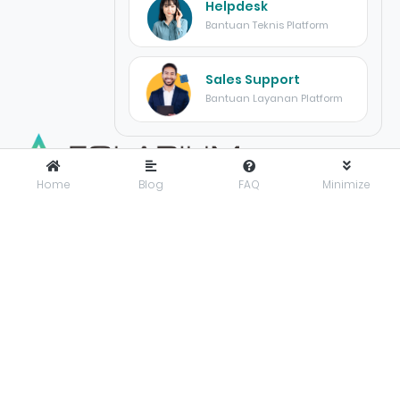
Helpdesk
Bantuan Teknis Platform
Sales Support
Bantuan Layanan Platform
Home
Blog
FAQ
Minimize
FOLARIUM
adalah pusat inovasi teknologi digital yang
menyediakan solusi menyeluruh dan terintegrasi untuk
mendorong bisnis maju dengan percaya diri di era digital.
Folarium Office
Jl. KH Abdullah Syafei No.23 A, Kebon Baru, Tebet, Jakarta
Selatan, Indonesia, 12830
presales@folarium.co.id
About Us
Privacy
Terms