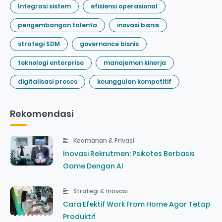
Integrasi sistem
efisiensi operasional
pengembangan talenta
inovasi bisnis
strategi SDM
governance bisnis
teknologi enterprise
manajemen kinerja
digitalisasi proses
keunggulan kompetitif
Rekomendasi
Keamanan & Privasi
Inovasi Rekrutmen: Psikotes Berbasis
Game Dengan AI
Strategi & Inovasi
Cara Efektif Work From Home Agar Tetap
Produktif