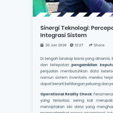
Sinergi Teknologi: Perce
Integrasi Sistem
20 Jan 2026
10:27
Share
Di tengah lanskap bisnis yang dinamis,
dan ketepatan
pengambilan keput
penjualan membutuhkan data keterse
namun sistem inventaris mereka terpi
dapat berarti kehilangan peluang dan 
Operational Reality Check
: Fenomena 
yang terisolasi, sering kali merup
menciptakan silo data yang menghamba
memperlambat proses operasional, teta