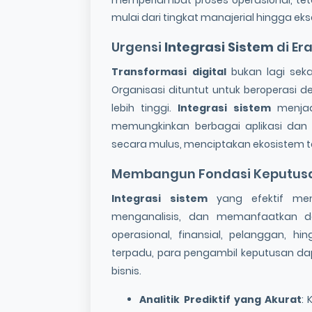
mulai dari tingkat manajerial hingga ekse
Urgensi
Integrasi Sistem
di Era
Transformasi digital
bukan lagi seka
Organisasi dituntut untuk beroperasi de
lebih tinggi.
Integrasi sistem
menjadi
memungkinkan berbagai aplikasi dan 
secara mulus, menciptakan ekosistem te
Membangun Fondasi Keputusa
Integrasi sistem
yang efektif mem
menganalisis, dan memanfaatkan d
operasional, finansial, pelanggan,
terpadu, para pengambil keputusan da
bisnis.
Analitik Prediktif yang Akurat
: