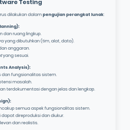
tware Testing
arus dilakukan dalam
pengujian perangkat lunak
:
lanning):
n dan ruang lingkup.
a yang dibutuhkan (tim, alat, data).
dan anggaran.
t
yang sesuai.
nts Analysis):
dan fungsionalitas sistem.
potensi masalah.
n terdokumentasi dengan jelas dan lengkap.
ign):
cakup semua aspek fungsionalitas sistem.
dapat direproduksi dan diukur.
evan dan realistis.