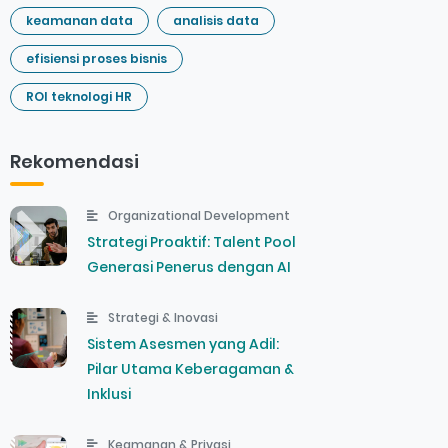
keamanan data
analisis data
efisiensi proses bisnis
ROI teknologi HR
Rekomendasi
Organizational Development
Strategi Proaktif: Talent Pool
Generasi Penerus dengan AI
Strategi & Inovasi
Sistem Asesmen yang Adil:
Pilar Utama Keberagaman &
Inklusi
Keamanan & Privasi