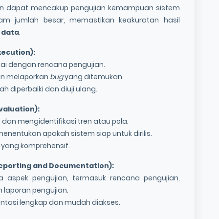
men dapat mencakup pengujian kemampuan sistem
m jumlah besar, memastikan keakuratan hasil
 data
.
ecution):
uai dengan rencana pengujian.
dan melaporkan
bug
yang ditemukan.
ah diperbaiki dan diuji ulang.
valuation):
 dan mengidentifikasi tren atau pola.
menentukan apakah sistem siap untuk dirilis.
 yang komprehensif.
eporting and Documentation):
aspek pengujian, termasuk rencana pengujian,
an laporan pengujian.
tasi lengkap dan mudah diakses.