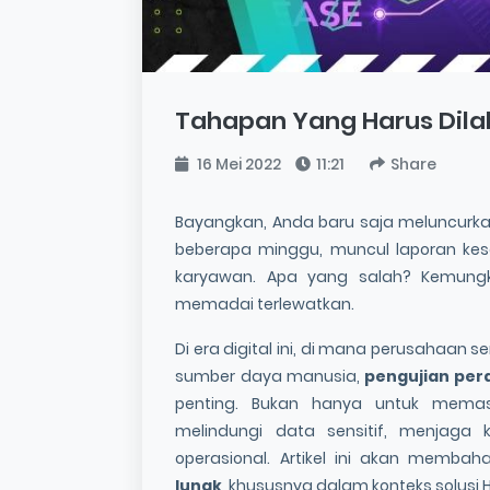
Tahapan Yang Harus Dila
16 Mei 2022
11:21
Share
Bayangkan, Anda baru saja meluncurk
beberapa minggu, muncul laporan kesa
karyawan. Apa yang salah? Kemung
memadai terlewatkan.
Di era digital ini, di mana perusahaan
sumber daya manusia,
pengujian per
penting. Bukan hanya untuk memasti
melindungi data sensitif, menjaga k
operasional. Artikel ini akan memba
lunak
, khususnya dalam konteks solusi