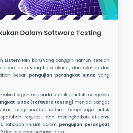
kukan Dalam Software Testing
an
sistem HR
IS baru yang canggih. Namun, setelah
lahan, data yang tidak akurat, dan keluhan dari
kinan besar,
pengujian perangkat lunak
yang
 semakin bergantung pada teknologi untuk mengelola
angkat lunak
(
software testing
)
menjadi sangat
kan fungsionalitas sistem, tetapi juga untuk
epatuhan regulasi, dan meningkatkan efisiensi
has tahapan krusial dalam
pengujian perangkat
 HR dan asesmen berbasis data.