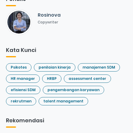
Rosinova
Copywriter
Kata Kunci
Psikotes
penilaian kinerja
manajemen SDM
HR manager
HRBP
assessment center
efisiensi SDM
pengembangan karyawan
rekrutmen
talent management
Rekomendasi