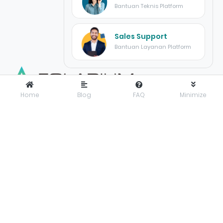
Bantuan Teknis Platform
Sales Support
Bantuan Layanan Platform
Home
Blog
FAQ
Minimize
FOLARIUM
adalah pusat inovasi teknologi digital yang
menyediakan solusi menyeluruh dan terintegrasi untuk
mendorong bisnis maju dengan percaya diri di era digital.
Folarium Office
Jl. KH Abdullah Syafei No.23 A, Kebon Baru, Tebet, Jakarta
Selatan, Indonesia, 12830
presales@folarium.co.id
About Us
Privacy
Terms
Let's get social. Connect with us on these social platforms: