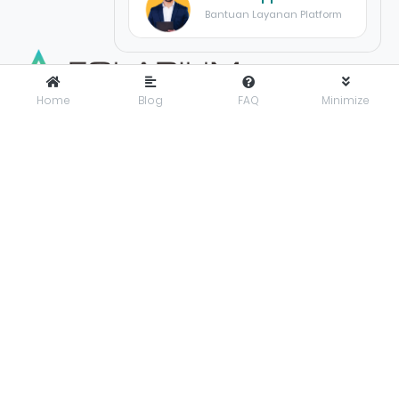
Bantuan Layanan Platform
Home
Blog
FAQ
Minimize
FOLARIUM
adalah pusat inovasi teknologi digital yang
menyediakan solusi menyeluruh dan terintegrasi untuk
mendorong bisnis maju dengan percaya diri di era digital.
Folarium Office
Jl. KH Abdullah Syafei No.23 A, Kebon Baru, Tebet, Jakarta
Selatan, Indonesia, 12830
presales@folarium.co.id
About Us
Privacy
Terms
Let's get social. Connect with us on these social platforms:
© 2025
PT. Folarium Innotek Indonesia
.