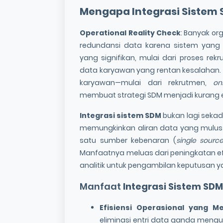
Mengapa
Integrasi Sistem
Operational Reality Check
: Banyak or
redundansi data karena sistem yang ti
yang signifikan, mulai dari proses 
data karyawan yang rentan kesalahan. 
karyawan—mulai dari rekrutmen,
on
membuat strategi SDM menjadi kurang efe
Integrasi sistem SDM
bukan lagi sekada
memungkinkan aliran data yang mulus
satu sumber kebenaran (
single source
Manfaatnya meluas dari peningkatan e
analitik untuk pengambilan keputusan ya
Manfaat
Integrasi Sistem SD
Efisiensi Operasional yang M
eliminasi entri data ganda mengu