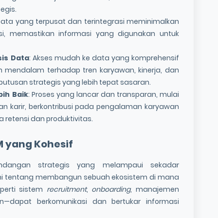
egis.
Data yang terpusat dan terintegrasi meminimalkan
ensi, memastikan informasi yang digunakan untuk
is Data
: Akses mudah ke data yang komprehensif
h mendalam terhadap tren karyawan, kinerja, dan
utusan strategis yang lebih tepat sasaran.
ih Baik
: Proses yang lancar dan transparan, mulai
an karir, berkontribusi pada pengalaman karyawan
 retensi dan produktivitas.
M
yang Kohesif
ndangan strategis yang melampaui sekadar
 Ini tentang membangun sebuah ekosistem di mana
perti sistem
recruitment
,
onboarding
, manajemen
an—dapat berkomunikasi dan bertukar informasi