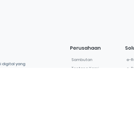
Perusahaan
Sol
Sambutan
e-R
 digital yang
Tentang Kami
e-P
tegrasi untuk
Tim Support
e-I
i di era digital.
Karir
e-L
Legal
La
aru, Tebet, Jakarta
Kebijakan Privasi
Sof
Ketentuan Layanan
IT 
.