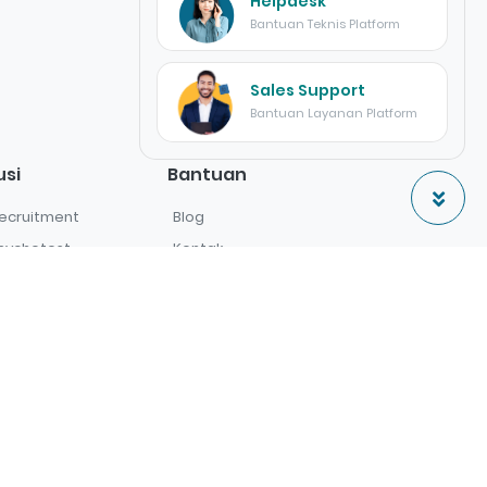
Helpdesk
Bantuan Teknis Platform
Sales Support
Bantuan Layanan Platform
usi
Bantuan
ecruitment
Blog
sychotest
Kontak
nterview
Klien
earning
FAQ
yanan
Follow Us
tware Custom
Consulting