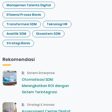
Manajemen Talenta Digital
Efisiensi Proses Bisnis
Transformasi SDM
Teknologi HR
Analitik SDM
Ekosistem SDM
Strategi Bisnis
Rekomendasi
Sistem Enterprise
Otomatisasi SDM:
Meningkatkan ROI dengan
Sistem Terintegrasi
Strategi & Inovasi
Assessment Center Digital: