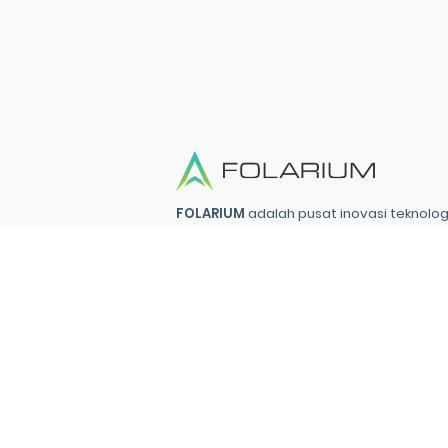
FOLARIUM
adalah pusat inovasi teknologi
menyediakan solusi menyeluruh dan terin
mendorong bisnis maju dengan percaya dir
Folarium Office
Jl. KH Abdullah Syafei No.23 A, Kebon B
Selatan, Indonesia, 12830
presales@folarium.co.id
© 2025
PT. Folarium Innotek Indonesia
All Rights Reserved.