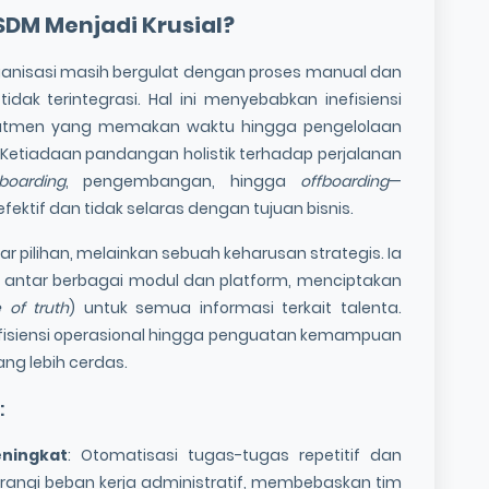
 SDM
Menjadi Krusial?
ganisasi masih bergulat dengan proses manual dan
dak terintegrasi. Hal ini menyebabkan inefisiensi
rekrutmen yang memakan waktu hingga pengelolaan
Ketiadaan pandangan holistik terhadap perjalanan
boarding
, pengembangan, hingga
offboarding
—
ktif dan tidak selaras dengan tujuan bisnis.
r pilihan, melainkan sebuah keharusan strategis. Ia
 antar berbagai modul dan platform, menciptakan
 of truth
) untuk semua informasi terkait talenta.
fisiensi operasional hingga penguatan kemampuan
ng lebih cerdas.
M
:
eningkat
: Otomatisasi tugas-tugas repetitif dan
rangi beban kerja administratif, membebaskan tim